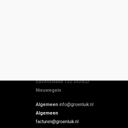
Groenluik B.V.
Ravenswade 132
3439LD
Nieuwegein
Algemeen
info@groenluik.nl
Algemeen
facturen@groenluik.nl